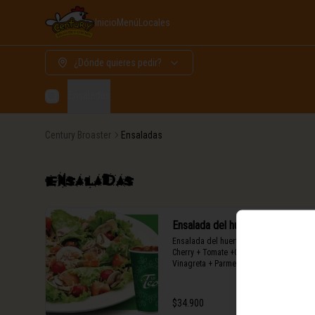
Inicio
Menú
Locales
¿Dónde quieres pedir?
Ensaladas
Century Broaster
Ensaladas
Ensaladas
Ensalada del huerto con pollo
Ensalada del huerto +Pollo + Tomates 
Cherry + Tomate +Champiñones + 
Vinagreta + Parmesano + lechuga 
crespa + Bebida
$34.900