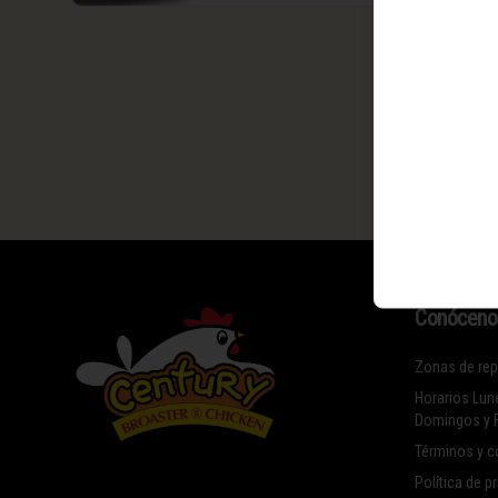
Conóceno
Zonas de rep
Horarios Lun
Domingos y 
Términos y c
Política de p