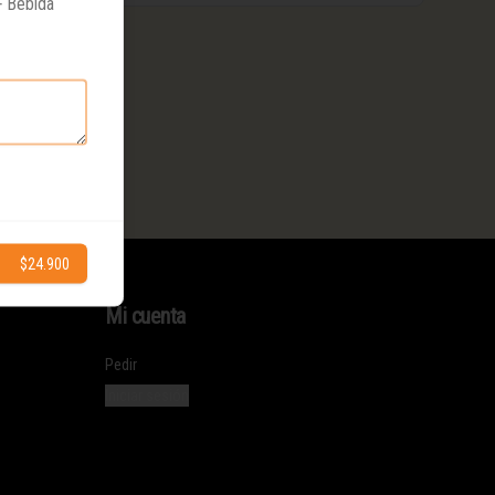
+ Bebida
$24.900
Mi cuenta
Pedir
Iniciar sesión