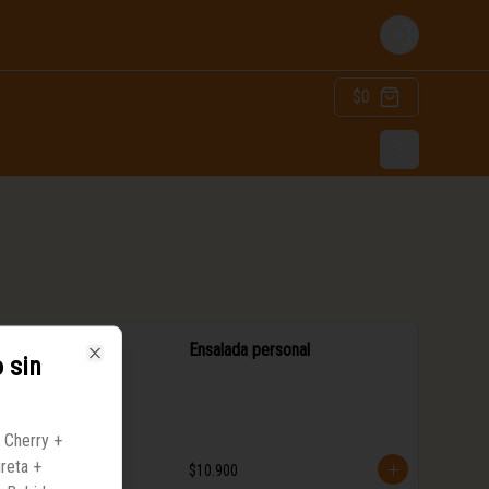
Login
$0
Ensalada personal
 sin
Close
 Cherry +
reta +
$10.900