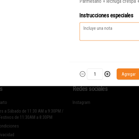
Parmesano + lechuga crespa 
Instrucciones especiales
Agregar
s
Redes sociales
arto
Instagram
es a Sábado de 11:30 AM a 9:30PM /
Festivos de 11:30AM a 8:30PM
ondiciones
rivacidad