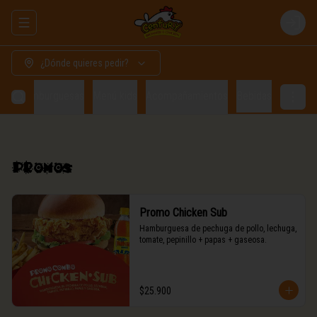
Abrir menu de navegación
Login
¿Dónde quieres pedir?
os
Hamburguesas
Menú kids
Acompañamientos
Bebidas
Promos
Promo Chicken Sub
Hamburguesa de pechuga de pollo, lechuga,

tomate, pepinillo + papas + gaseosa.
$25.900