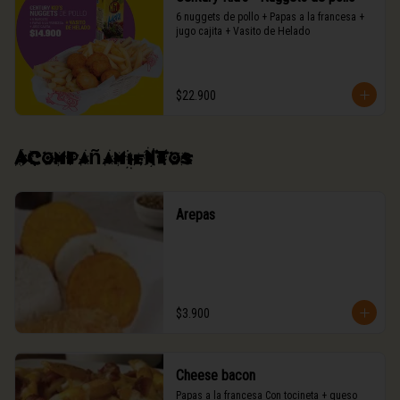
6 nuggets de pollo + Papas a la francesa + 
jugo cajita + Vasito de Helado
$22.900
Acompañamientos
Arepas
$3.900
Cheese bacon
Papas a la francesa Con tocineta + queso 