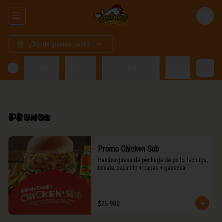
Abrir menu de navegación
Login
¿Dónde quieres pedir?
os
Hamburguesas
Menú kids
Acompañamientos
Bebidas
Promos
Promo Chicken Sub
Hamburguesa de pechuga de pollo, lechuga,

tomate, pepinillo + papas + gaseosa.
$25.900