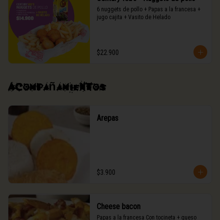
6 nuggets de pollo + Papas a la francesa + 
jugo cajita + Vasito de Helado
$22.900
Acompañamientos
Arepas
$3.900
Cheese bacon
Papas a la francesa Con tocineta + queso 